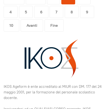
4
5
6
7
8
9
10
Avanti
Fine
IKOS Ageform è ente accreditato al MIUR con DM. 177 del 24
maggio 2001, per la formazione del personale scolastico
docente.
Iscrivendosi ad un QUALSIASI CORSO proposto, IKOS