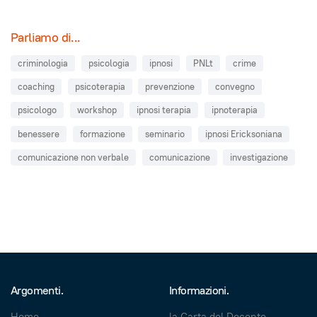
Parliamo di...
criminologia
psicologia
ipnosi
PNLt
crime
coaching
psicoterapia
prevenzione
convegno
psicologo
workshop
ipnosi terapia
ipnoterapia
benessere
formazione
seminario
ipnosi Ericksoniana
comunicazione non verbale
comunicazione
investigazione
Argomenti.
Informazioni.
Home
la Carta del Docente