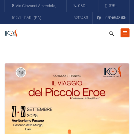
Via Giovanni Amendola,
080-
375-
162/1 - BARI (BA)
5212483
6310548