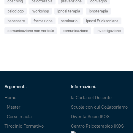
coaching
psicoterapia
prevenzione
convegno
psicologo
workshop
ipnosi terapia
ipnoterapia
benessere
formazione
seminario
ipnosi Ericksoniana
comunicazione non verbale
comunicazione
investigazione
Argomenti.
Informazioni.
Home
la Carta del Docente
i Master
Scuole con cui Collaboriamo
i Corsi in aula
Diventa Socio IKOS
Tirocinio Formativo
Centro Psicoterapico IKOS