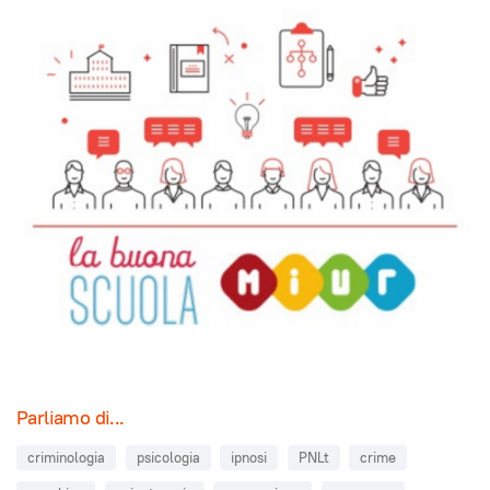
Parliamo di...
criminologia
psicologia
ipnosi
PNLt
crime