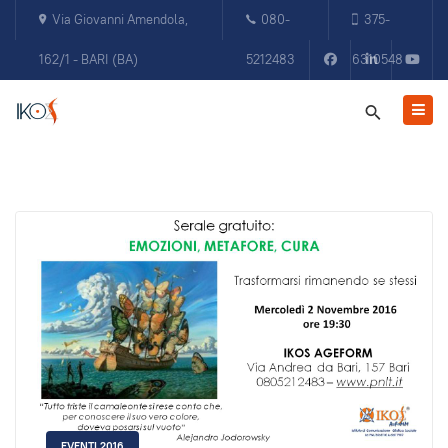
Via Giovanni Amendola,
080-
375-
162/1 - BARI (BA)
5212483
6310548
EVENTI 2016