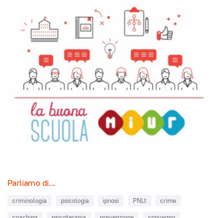
Parliamo di...
criminologia
psicologia
ipnosi
PNLt
crime
coaching
psicoterapia
prevenzione
convegno