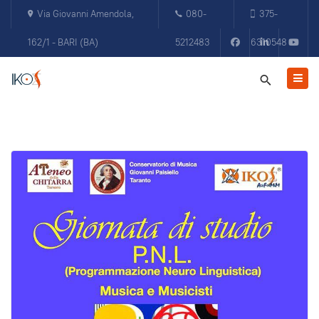
Via Giovanni Amendola,
080-
375-
162/1 - BARI (BA)
5212483
6310548