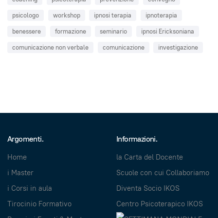
psicologo
workshop
ipnosi terapia
ipnoterapia
benessere
formazione
seminario
ipnosi Ericksoniana
comunicazione non verbale
comunicazione
investigazione
Argomenti.
Informazioni.
Home
la Carta del Docente
i Master
Scuole con cui Collaboriamo
i Corsi in aula
Diventa Socio IKOS
Tirocinio Formativo
Centro Psicoterapico IKOS