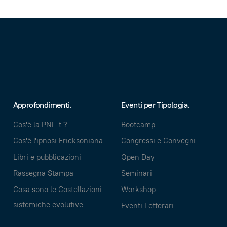
Approfondimenti.
Eventi per Tipologia.
Cos'è la PNL-t ?
Bootcamp
Cos'è l'ipnosi Ericksoniana
Congressi e Convegni
Libri e pubblicazioni
Open Day
Rassegna Stampa
Seminari
Cosa sono le Costellazioni
Workshop
sistemiche evolutive
Eventi Letterari