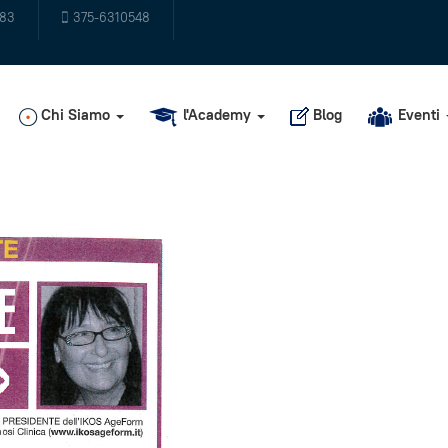
483
375-6310548
Chi Siamo
l'Academy
Blog
Eventi