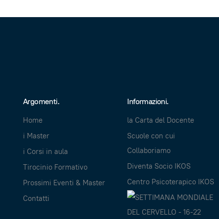
Argomenti.
Informazioni.
Home
la Carta del Docente
i Master
Scuole con cui
Collaboriamo
i Corsi in aula
Diventa Socio IKOS
Tirocinio Formativo
Centro Psicoterapico IKOS
Prossimi Eventi & Master
Contatti